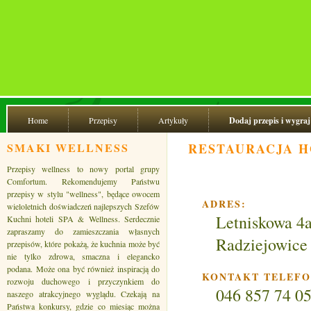
Home
Przepisy
Artykuły
Dodaj przepis i wygraj
SMAKI WELLNESS
RESTAURACJA H
Przepisy wellness to nowy portal grupy
Comfortum. Rekomendujemy Państwu
przepisy w stylu "wellness", będące owocem
ADRES:
wieloletnich doświadczeń najlepszych Szefów
Letniskowa 4
Kuchni hoteli SPA & Wellness. Serdecznie
zapraszamy do zamieszczania własnych
Radziejowice
przepisów, które pokażą, że kuchnia może być
nie tylko zdrowa, smaczna i elegancko
podana. Może ona być również inspiracją do
KONTAKT TELEFO
rozwoju duchowego i przyczynkiem do
046 857 74 0
naszego atrakcyjnego wyglądu. Czekają na
Państwa konkursy, gdzie co miesiąc można