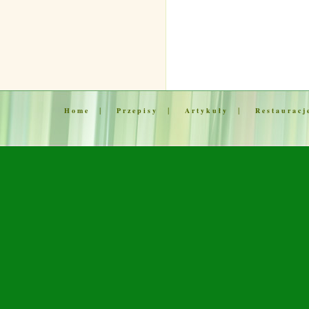
|
|
|
Home
Przepisy
Artykuły
Restauracj