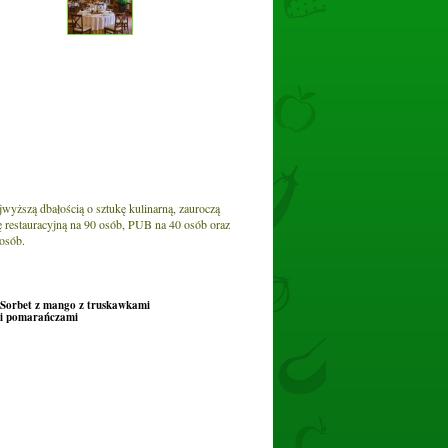
yższą dbałością o sztukę kulinarną, zauroczą
ę restauracyjną na 90 osób, PUB na 40 osób oraz
 osób.
Sorbet z mango z truskawkami
i pomarańczami