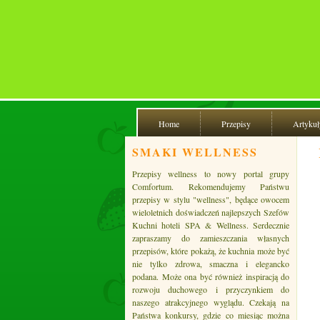
Home
Przepisy
Artykuł
SMAKI WELLNESS
Przepisy wellness to nowy portal grupy
Comfortum. Rekomendujemy Państwu
przepisy w stylu "wellness", będące owocem
wieloletnich doświadczeń najlepszych Szefów
Kuchni hoteli SPA & Wellness. Serdecznie
zapraszamy do zamieszczania własnych
przepisów, które pokażą, że kuchnia może być
nie tylko zdrowa, smaczna i elegancko
podana. Może ona być również inspiracją do
rozwoju duchowego i przyczynkiem do
naszego atrakcyjnego wyglądu. Czekają na
Państwa konkursy, gdzie co miesiąc można