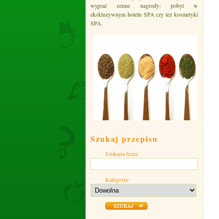
wygrać cenne nagrody: pobyt w
ekskluzywnym hotelu SPA czy też kosmetyki
SPA.
Szukaj przepisu
Szukana fraza:
Kategoria: