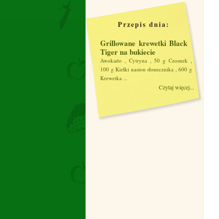
Przepis dnia:
Grillowane krewetki Black
Tiger na bukiecie
Awokado , Cytryna , 50 g Czosnek ,
100 g Kiełki nasion słonecznika , 600 g
Krewetka ...
Czytaj więcej...